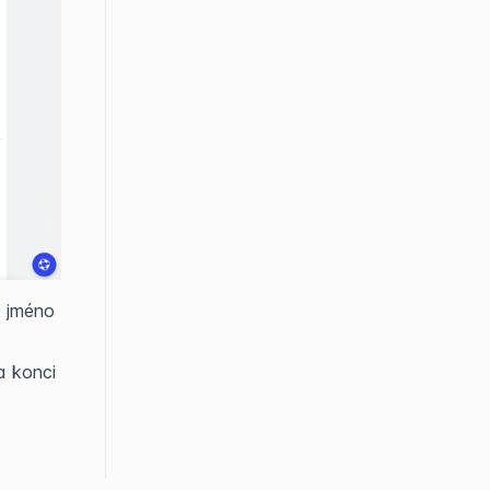
e jméno
a konci