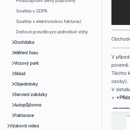
Přidat/upravit slevy pojišťovny
Souhlas s GDPR
Souhlas s elektronickou fakturací
Daňová pravidla pro jednotlivé státy
Obchodní
Docházka
Měření času
V případ
Vozový park
povinně 
Těchto k
Sklad
osoby).
Objednávky
V detail
Servisní zakázky
>
+Přid
Autopůjčovna
Fakturace
Výuková videa