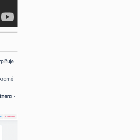
plňuje
ukromé
tnera
-