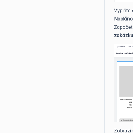
Vyplňte 
Napláno
Započet
zakázku
Zobrazí 