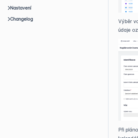
Nastavení
Changelog
Výběr vo
údaje o
Při plán