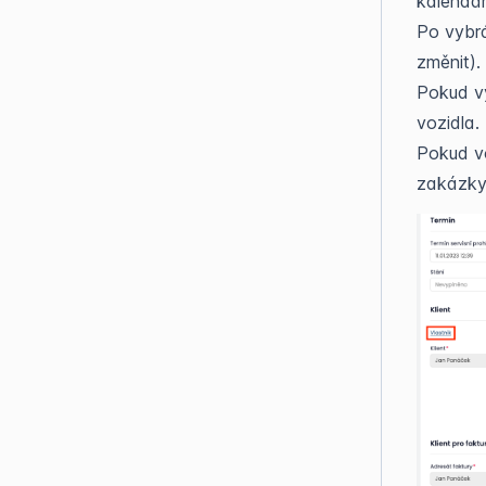
kalendář
Po vybrá
změnit).
Pokud vy
vozidla.
Pokud vo
zakázky