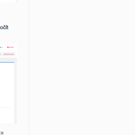
očít
te