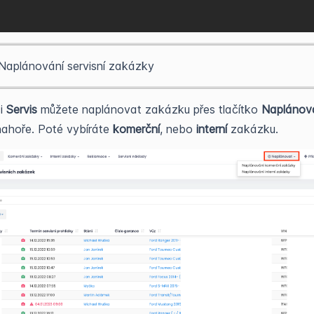
 Naplánování servisní zakázky
ci
Servis
můžete naplánovat zakázku přes tlačítko
Naplánov
nahoře. Poté vybíráte
komerční
, nebo
interní
zakázku.