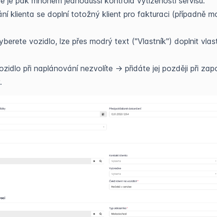
e je pak mnohem jednodušší kontrola vytíženosti servisu.
ní klienta se doplní totožný klient pro fakturaci (případně 
berete vozidlo, lze přes modrý text ("Vlastník") doplnit vlas
zidlo při naplánování nezvolíte -> přidáte jej později při zap
.