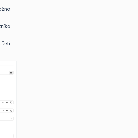
možno
tníka
očetí