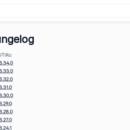
ngelog
UTiXu:
3.34.0
3.33.0
3.32.0
3.31.0
3.30.0
3.29.0
3.28.0
3.27.0
.24.1