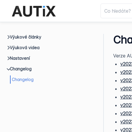
Cha
Výukové články
Výuková videa
Verze A
Nastavení
v202
Changelog
v202
Changelog
v202
v202
v202
v202
v202
v202
v2023