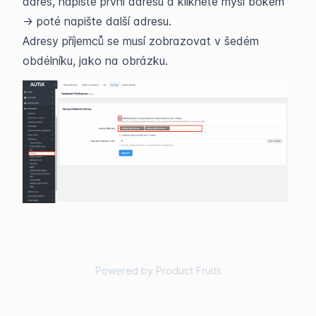
adres, napište první adresu a klikněte myší bokem
-> poté napište další adresu.
Adresy příjemců se musí zobrazovat v šedém
obdélníku, jako na obrázku.
Powered by Product Fruits